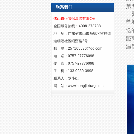
第
联系我们
聚
佛山市恒节保温管有限公司
些
全国服务热线：4008-273788
送
地 址：广东省佛山市顺德区容桂街
距
道细滘社区细滘路2号
温
邮 箱：
257165536@qq.com
电 话：0757-27776098
传 真：0757-27776098
手 机：133-0289-3998
联系人：罗小姐
网 站：
www.hengjiebwg.com