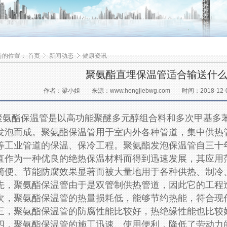
前的位置：
首页
新闻动态
健康资讯
聚氨酯直埋保温管适合输送什
作者：梁小姐
来源：www.hengjiebwg.com
时间：2018-12-03
聚氨酯保温管是以高功能聚醚多元醇组合料和多次甲基多
发泡而成。聚氨酯保温管用于室内外各种管道，集中供热
等工业管道的保温、保冷工程。
聚氨酯发泡保温管自三十
直作为一种优良的绝热保温材料而得到迅速发展，其应用
简便、节能防腐效果显著而被大量地用于各种供热、制冷
先，聚氨酯保温管由于是双管制供热管道，因此它的工程
次，聚氨酯保温管的热量损耗低，能够节约热能，符合现
三，聚氨酯保温管的防腐性能比较好，热绝缘性能也比较
四，聚氨酯保温管的施工迅速、使用便利，降低了劳动力