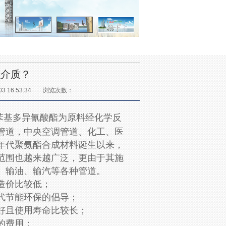
么介质？
 16:53:34
浏览次数：
苯基多异氰酸酯为原料经化学反
管道，中央空调管道、化工、医
年代聚氨酯合成材料诞生以来，
范围也越来越广泛，更由于其施
、输油、输汽等各种管道。
造价比较低；
代节能环保的倡导；
好且使用寿命比较长；
的费用；