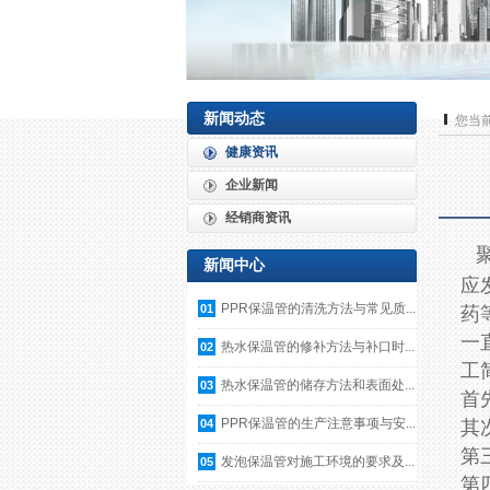
新闻动态
您当
健康资讯
企业新闻
经销商资讯
新闻中心
应
PPR保温管的清洗方法与常见质...
01
药
一
热水保温管的修补方法与补口时...
02
工
热水保温管的储存方法和表面处...
03
首
PPR保温管的生产注意事项与安...
04
其
第
发泡保温管对施工环境的要求及...
05
第